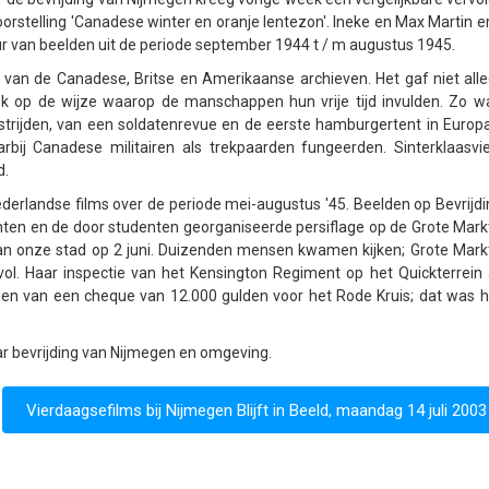
rstelling 'Canadese winter en oranje lentezon'.
Ineke en Max Martin e
uur van beelden uit de periode september 1944 t / m augustus 1945.
aal van de Canadese, Britse en Amerikaanse archieven.
Het gaf niet all
 ook op de wijze waarop de manschappen hun vrije tijd invulden.
Zo wa
rijden, van een soldatenrevue en de eerste hamburgertent in Europ
arbij Canadese militairen als trekpaarden fungeerden.
Sinterklaasvi
d.
derlandse films over de periode mei-augustus '45.
Beelden op Bevrijd
hten en de door studenten georganiseerde persiflage op de Grote Mark
n onze stad op 2 juni.
Duizenden mensen kwamen kijken;
Grote Mark
vol.
Haar inspectie van het Kensington Regiment op het Quickterrein
n van een cheque van 12.000 gulden voor het Rode Kruis;
dat was h
ar bevrijding van Nijmegen en omgeving.
Vierdaagsefilms bij Nijmegen Blijft in Beeld, maandag 14 juli 2003