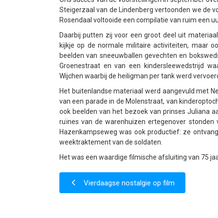
Steigerzaal van de Lindenberg vertoonden we de voo
Rosendaal voltooide een compilatie van ruim een ​​
Daarbij putten zij voor een groot deel uit materi
kijkje op de normale militaire activiteiten, maar
beelden van sneeuwballen gevechten en bokswedst
Groenestraat en van een kindersleewedstrijd wa
Wijchen waarbij de heiligman per tank werd vervoer
Het buitenlandse materiaal werd aangevuld met Ne
van een parade in de Molenstraat, van kinderoptoc
ook beelden van het bezoek van prinses Juliana aa
ruïnes van de warenhuizen ertegenover stonden 
Hazenkampseweg was ook productief: ze ontvange
weektraktement van de soldaten.
Het was een waardige filmische afsluiting van 75 ja
Vierdaagse nostalgie op film