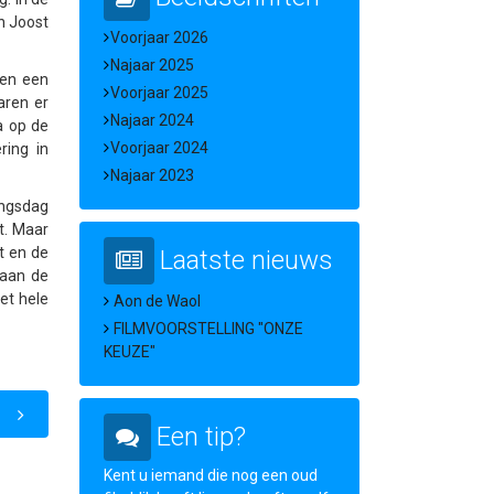
n Joost
Voorjaar 2026
Najaar 2025
een een
Voorjaar 2025
ren er
Najaar 2024
a op de
Voorjaar 2024
ering in
Najaar 2023
ingsdag
t.
Maar
t en de
Laatste nieuws
 aan de
et hele
Aon de Waol
FILMVOORSTELLING "ONZE
KEUZE"
Een tip?
Kent u iemand die nog een oud