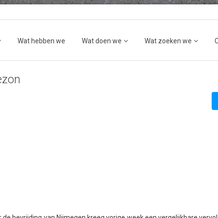
Wat hebben we
Wat doen we
Wat zoeken we
ezon
 de bevrijding van Nijmegen kreeg vorige week een vergelijkbare vervo